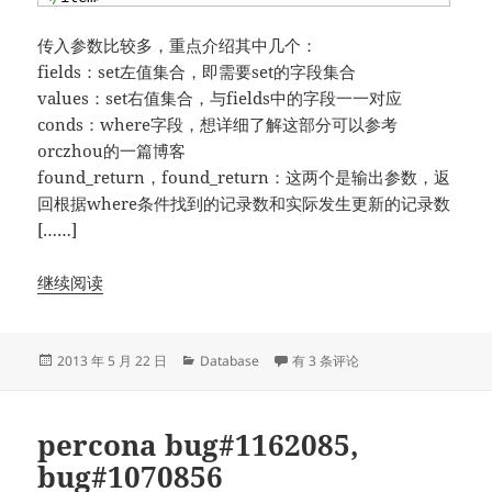
传入参数比较多，重点介绍其中几个：
fields：set左值集合，即需要set的字段集合
values：set右值集合，与fields中的字段一一对应
conds：where字段，想详细了解这部分可以参考
orczhou的
一篇博客
found_return，found_return：这两个是输出参数，返
回根据where条件找到的记录数和实际发生更新的记录数
[……]
继续阅读
发
分
MySQL update语法SQL解析源码
2013 年 5 月 22 日
Database
有 3 条评论
布
类
于
percona bug#1162085,
bug#1070856