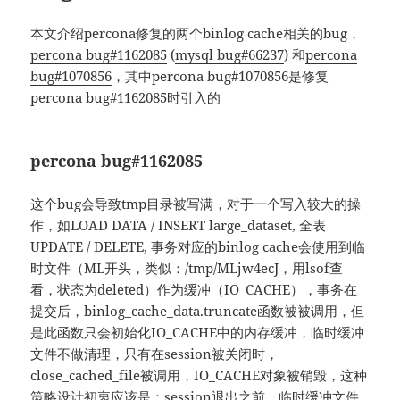
本文介绍percona修复的两个binlog cache相关的bug，
percona bug#1162085
(
mysql bug#66237
) 和
percona
bug#1070856
，其中percona bug#1070856是修复
percona bug#1162085时引入的
percona bug#1162085
这个bug会导致tmp目录被写满，对于一个写入较大的操
作，如LOAD DATA / INSERT large_dataset, 全表
UPDATE / DELETE, 事务对应的binlog cache会使用到临
时文件（ML开头，类似：/tmp/MLjw4ecJ，用lsof查
看，状态为deleted）作为缓冲（IO_CACHE），事务在
提交后，binlog_cache_data.truncate函数被被调用，但
是此函数只会初始化IO_CACHE中的内存缓冲，临时缓冲
文件不做清理，只有在session被关闭时，
close_cached_file被调用，IO_CACHE对象被销毁，这种
策略设计初衷应该是：session退出之前，临时缓冲文件