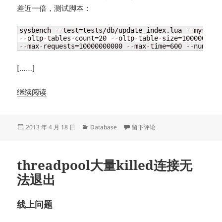
差近一倍，测试脚本：
sysbench --test=tests/db/update_index.lua --mysql-h
--oltp-tables-count=20 --oltp-table-size=1000000 --
--max-requests=10000000000 --max-time=600 --num-thr
[……]
继续阅读
发
分
于使用sysbench压测MySQL的
2013 年 4 月 18 日
Database
留下评论
布
类
于
threadpool大量killed连接无
法退出
线上问题