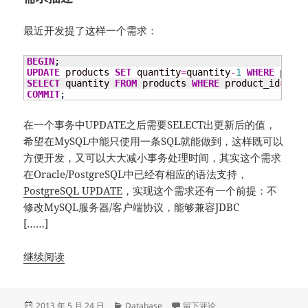
最近开发提了这样一个需求：
BEGIN
;
UPDATE
 products 
SET
 quantity
=
quantity
-
1
WHERE
 produ
SELECT
 quantity 
FROM
 products 
WHERE
 product_id
=
1234
COMMIT
;
在一个事务中UPDATE之后需要SELECT出更新后的值，
希望在MySQL中能只使用一条SQL就能做到，这样既可以
方便开发，又可以大大减小事务处理时间，其实这个需求
在Oracle/PostgreSQL中已经有相应的语法支持，
PostgreSQL UPDATE
，实现这个需求还有一个前提：不
修改MySQL服务器/客户端协议，能够兼容JDBC
[……]
继续阅读
发
分
于Oracle/PostgreSQL UPDA
2013 年 5 月 24 日
Database
留下评论