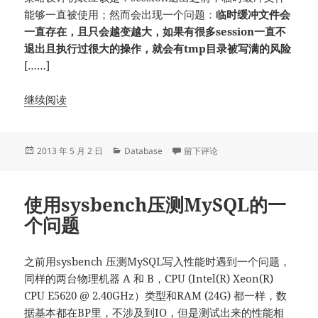
能够一直被使用；然而会出现一个问题：
临时缓冲文件会
一直存在，且只会越变越大，如果有很多session一直不
退出且执行过很大的操作，就会有tmp目录被写满的风险
[……]
继续阅读
发
分
于percona bug#1162085, bug#10
2013 年 5 月 2 日
Database
留下评论
布
类
于
使用sysbench压测MySQL的一
个问题
之前用sysbench 压测MySQL写入性能时遇到一个问题，
同样的两台物理机器 A 和 B，CPU (Intel(R) Xeon(R)
CPU E5620 @ 2.40GHz）类型和RAM (24G) 都一样，数
据基本都在BP里，不涉及到IO，但是测试出来的性能相