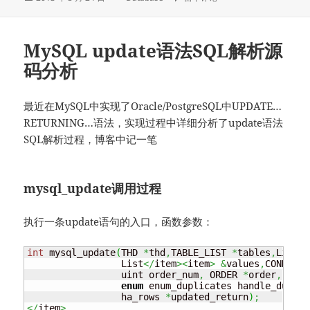
布
类
于
MySQL update语法SQL解析源
码分析
最近在MySQL中实现了Oracle/PostgreSQL中UPDATE…
RETURNING…语法，实现过程中详细分析了update语法
SQL解析过程，博客中记一笔
mysql_update调用过程
执行一条update语句的入口，函数参数：
int
 mysql_update
(
THD 
*
thd
,
TABLE_LIST 
*
tables
,
List
<
i
		 List
</
item
><
item
>
&
values
,
COND 
*
co
		 uint order_num
,
 ORDER 
*
order
,
 ha_r
enum
 enum_duplicates handle_duplic
                 ha_rows 
*
updated_return
)
;
</
item
>