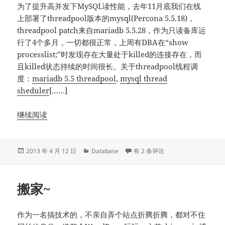
为了提升高并发下MySQL读性能，去年11月底我们在线
上部署了threadpool版本的mysql(Percona 5.5.18)，
threadpool patch来自mariadb 5.5.28，作为只读备库运
行了4个多月，一切都很正常，上周有DBA在“show
processlist;”时发现存在大量处于killed的连接存在，而
且killed状态持续的时间很长。关于threadpool线程调
度：
mariadb 5.5 threadpool
,
mysql thread
sheduler
[……]
继续阅读
发
分
threadpool大量killed连接无法退
2013 年 4 月 12 日
Database
有 2 条评论
布
类
于
搬家~
作为一名搞技术的，不亲自弄个站点折腾折腾，都对不住