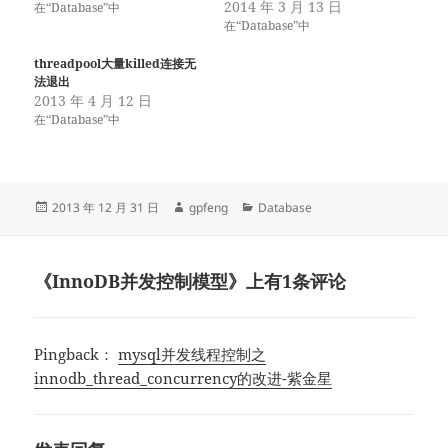
2014 年 3 月 13 日
在“Database”中
在“Database”中
threadpool大量killed连接无
法退出
2013 年 4 月 12 日
在“Database”中
发
作
分
2013 年 12 月 31 日
gpfeng
Database
布
者
类
于
《InnoDB并发控制模型》上有1条评论
Pingback：
mysql并发线程控制之
innodb_thread_concurrency的改进-紫金星