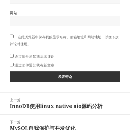
网站
在此浏览器中保存我的显示名称、邮箱地址和网站地址，以便下次
评论时使用。
通过邮件通知我后续评论
通过邮件通知我有新文章
文
上一篇
章
InnoDB使用linux native aio源码分析
上
导
篇
航
文
下一篇
章：
MySQL自我保护与并发优化
下