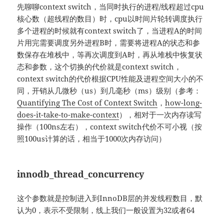
先聊聊context switch，当同时执行的进程/线程超过cpu
核心数（超线程的数目）时，cpu以时间片轮转调度执行
多个进程的时候就有context switch了，当进程A的时间
片用完需要调度另外进程B时，需要将进程A的状态和参
数保存在堆栈中，等再次调度到A时，再从堆栈中恢复状
态和参数，这个切换的代价就是context switch，
context switch的代价根据CPU性能及进程空间大小的不
同，开销从几微秒（us）到几毫秒（ms）级别（参考：
Quantifying The Cost of Context Switch
，
how-long-
does-it-take-to-make-context
），相对于一次内存读写
操作（100ns左右），context switch代价不可小视（按
照100us计算的话，相当于1000次内存访问）
innodb_thread_concurrency
这个参数就是控制进入到InnoDB层的并发线程数目，默
认为0，表示不受限制，线上我们一般设置为32或者64