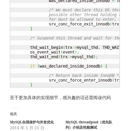
		was_declared_inside_innodb 
=
 TRUE
;
/* We must declare this OS thread t
		possible other thread holding a lock which this thread waits

		for must be allowed to enter, soon
		srv_conc_force_exit_innodb
(
trx
)
;
}
/* Suspend this thread and wait for the eve
	thd_wait_begin
(
trx
->
mysql_thd
,
 THD_WAIT_ROW
	os_event_wait
(
event
)
;
	thd_wait_end
(
trx
->
mysql_thd
)
;
if
(
was_declared_inside_innodb
)
{
/* Return back inside InnoDB */
		srv_conc_force_enter_innodb
(
trx
)
;
}
至于更加具体的实现细节，感兴趣的话还需阅读代码
相关
MySQL自我保护与并发优化
MySQL threadpool（优先队
2014 年 1 月 21 日
列）介绍及性能测试