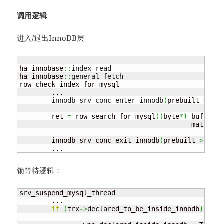
调用逻辑
进入/退出InnoDB层
ha_innobase
::
index_read
ha_innobase
::
general_fetch
row_check_index_for_mysql

	...

innodb_srv_conc_enter_innodb
(
prebuilt
->
trx
)
	ret 
=
 row_search_for_mysql
(
(
byte
*
)
 buf
,
 mod
					   match_m
	innodb_srv_conc_exit_innodb
(
prebuilt
->
trx
)
;
	...
锁等待逻辑：
srv_suspend_mysql_thread

	...

if
(
trx
->
declared_to_be_inside_innodb
)
{