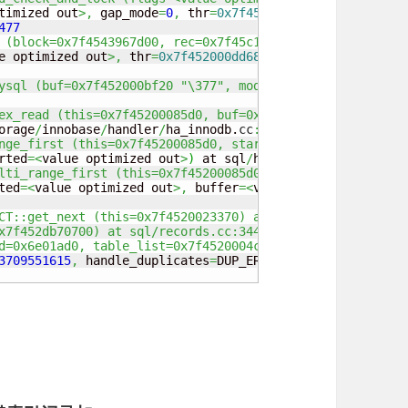
timized out
>,
 gap_mode
=
0
,
 thr
=
0x7f452000dd68
)
477
 (block=0x7f4543967d00, rec=0x7f45c1af408c "\200", index
e optimized out
>,
 thr
=
0x7f452000dd68
)
ysql (buf=0x7f452000bf20 "\377", mode=2, prebuilt=<value
ex_read (this=0x7f45200085d0, buf=0x7f452000bf20 "\377",
orage
/
innobase
/
handler
/
ha_innodb.
cc
:
6477
nge_first (this=0x7f45200085d0, start_key=<value optimiz
rted
=<
value optimized out
>
)
 at sql
/
handler.
cc
:
4527
lti_range_first (this=0x7f45200085d0, found_range_p=0x7f
ted
=<
value optimized out
>,
 buffer
=<
value optimized out
>
)
CT::get_next (this=0x7f4520023370) at sql/opt_range.cc:8
x7f452db70700) at sql/records.cc:344
d=0x6e01ad0, table_list=0x7f4520004cb0, fields=..., valu
3709551615
,
 handle_duplicates
=
DUP_ERROR
,
 ignore
=
false
,
 f