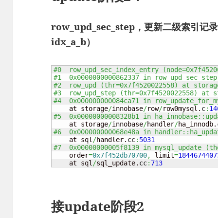
row_upd_sec_step，更新二级索引记录（n
idx_a_b）
#0  row_upd_sec_index_entry (node=0x7f4520
#1  0x0000000000862337 in row_upd_sec_step
#2  row_upd (thr=0x7f4520022558) at storag
#3  row_upd_step (thr=0x7f4520022558) at s
#4  0x000000000084ca71 in row_update_for_m
    at storage
/
innobase
/
row
/
row0mysql.
c
:
14
#5  0x00000000008328b1 in ha_innobase::upd
    at storage
/
innobase
/
handler
/
ha_innodb.
#6  0x000000000068e48a in handler::ha_upda
    at sql
/
handler.
cc
:
5031
#7  0x00000000005f8139 in mysql_update (th
    order
=
0x7f452db70700
,
 limit
=
1844674407
    at sql
/
sql_update.
cc
:
713
接update阶段2