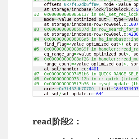
    offsets
=
0x7f452db6ff80
,
 mode
=<
value op
    at storage
/
innobase
/
lock
/
lock0lock.
c
:
5
#2  0x0000000000856137 in sel_set_rec_lock
    mode
=<
value optimized out
>,
 type
=<
valu
    at storage
/
innobase
/
row
/
row0sel.
c
:
1007
#3  0x000000000085937d in row_search_for_m
    at storage
/
innobase
/
row
/
row0sel.
c
:
4280
#4  0x00000000008306a5 in ha_innobase::ind
    find_flag
=<
value optimized out
>
)
 at st
#5  0x000000000068d69f in handler::read_ra
    eq_range_arg
=<
value optimized out
>,
 so
#6  0x000000000068af26 in handler::read_mu
    range_count
=<
value optimized out
>,
 sor
    at sql
/
handler.
cc
:
4401
#7  0x00000000007451b6 in QUICK_RANGE_SELE
#8  0x000000000075f12b in rr_quick (info=0
#9  0x00000000005f7b36 in mysql_update (th
    order
=
0x7f452db70700
,
 limit
=
1844674407
    at sql
/
sql_update.
cc
:
644
read阶段2：