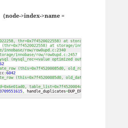
ode->index->name =
022258, thr=0x7f4520022558) at storage/innobase/row/row0
 (thr=0x7f4520022558) at storage/innobase/row/row0upd.c:
e/innobase/row/row0upd.c:2340
torage/innobase/row/row0upd.c:2457
ysql (mysql_rec=<value optimized out>, prebuilt=0x7f4520
62
ate_row (this=0x7f45200085d0, old_row=0x7f452000bf38 "\3
cc
:
6042
te_row (this=0x7f45200085d0, old_data=0x7f452000bf38 "\3
d=0x6e01ad0, table_list=0x7f4520004cb0, fields=..., valu
3709551615
,
 handle_duplicates
=
DUP_ERROR
,
 ignore
=
false
,
 f