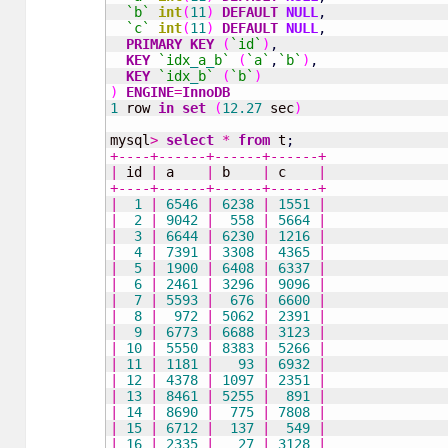
`b`
int
(
11
)
DEFAULT
NULL
,
`c`
int
(
11
)
DEFAULT
NULL
,
PRIMARY KEY
(
`id`
)
,
KEY
`idx
_
a
_
b`
(
`a`
,
`b`
)
,
KEY
`idx
_
b`
(
`b`
)
)
ENGINE
=
InnoDB
1
 row 
in
set
(
12.27
 sec
)
mysql
>
select
*
from
 t
;
+----+------+------+------+
|
 id 
|
 a    
|
 b    
|
 c    
|
+----+------+------+------+
|
1
|
6546
|
6238
|
1551
|
|
2
|
9042
|
558
|
5664
|
|
3
|
6644
|
6230
|
1216
|
|
4
|
7391
|
3308
|
4365
|
|
5
|
1900
|
6408
|
6337
|
|
6
|
2461
|
3296
|
9096
|
|
7
|
5593
|
676
|
6600
|
|
8
|
972
|
5062
|
2391
|
|
9
|
6773
|
6688
|
3123
|
|
10
|
5550
|
8383
|
5266
|
|
11
|
1181
|
93
|
6932
|
|
12
|
4378
|
1097
|
2351
|
|
13
|
8461
|
5255
|
891
|
|
14
|
8690
|
775
|
7808
|
|
15
|
6712
|
137
|
549
|
|
16
|
2335
|
27
|
3128
|