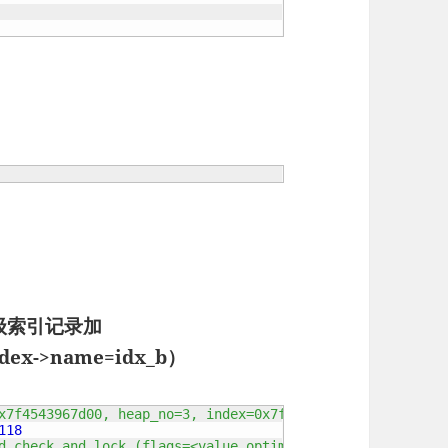
的二级索引记录加
ex->name=idx_b）
x7f4543967d00, heap_no=3, index=0x7f4520023b68, thr=0x7f
118
d_check_and_lock (flags=<value optimized out>, block=0x7