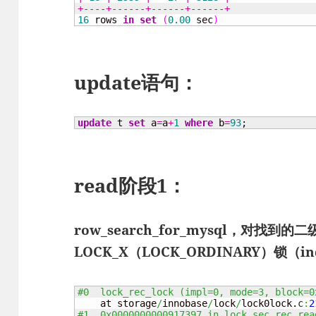
+----+------+------+------+
16
 rows 
in
set
(
0.00
 sec
)
update语句：
update
 t 
set
 a
=
a
+
1
where
 b
=
93
;
read阶段1：
row_search_for_mysql，对找到
LOCK_X（LOCK_ORDINARY）锁（ind
#0  lock_rec_lock (impl=0, mode=3, block=0
    at storage
/
innobase
/
lock
/
lock0lock.
c
:
2
#1  0x0000000000917397 in lock_sec_rec_rea