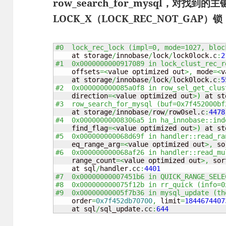
row_search_for_mysql，对找到
LOCK_X（LOCK_REC_NOT_GAP）锁（
#0  lock_rec_lock (impl=0, mode=1027, bloc
    at storage
/
innobase
/
lock
/
lock0lock.
c
:
2
#1  0x0000000000917089 in lock_clust_rec_r
    offsets
=<
value optimized out
>,
 mode
=<
v
    at storage
/
innobase
/
lock
/
lock0lock.
c
:
5
#2  0x000000000085a0f8 in row_sel_get_clus
    direction
=<
value optimized out
>
)
 at st
#3  row_search_for_mysql (buf=0x7f452000bf
    at storage
/
innobase
/
row
/
row0sel.
c
:
4478
#4  0x00000000008306a5 in ha_innobase::ind
    find_flag
=<
value optimized out
>
)
 at st
#5  0x000000000068d69f in handler::read_ra
    eq_range_arg
=<
value optimized out
>,
 so
#6  0x000000000068af26 in handler::read_mu
    range_count
=<
value optimized out
>,
 sor
    at sql
/
handler.
cc
:
4401
#7  0x00000000007451b6 in QUICK_RANGE_SELE
#8  0x000000000075f12b in rr_quick (info=0
#9  0x00000000005f7b36 in mysql_update (th
    order
=
0x7f452db70700
,
 limit
=
1844674407
    at sql
/
sql_update.
cc
:
644