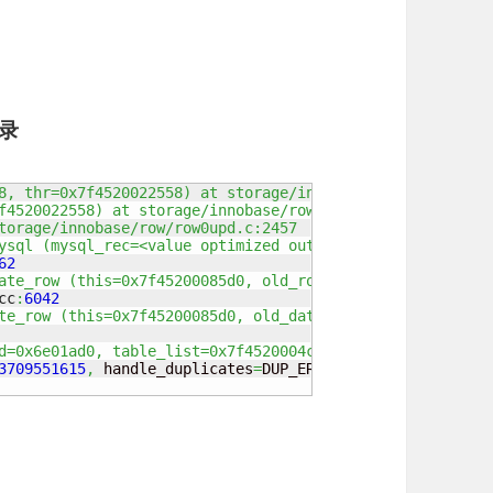
记录
8, thr=0x7f4520022558) at storage/innobase/row/row0upd.c
f4520022558) at storage/innobase/row/row0upd.c:2317
torage/innobase/row/row0upd.c:2457
ysql (mysql_rec=<value optimized out>, prebuilt=0x7f4520
62
ate_row (this=0x7f45200085d0, old_row=0x7f452000bf38 "\3
cc
:
6042
te_row (this=0x7f45200085d0, old_data=0x7f452000bf38 "\3
d=0x6e01ad0, table_list=0x7f4520004cb0, fields=..., valu
3709551615
,
 handle_duplicates
=
DUP_ERROR
,
 ignore
=
false
,
 f