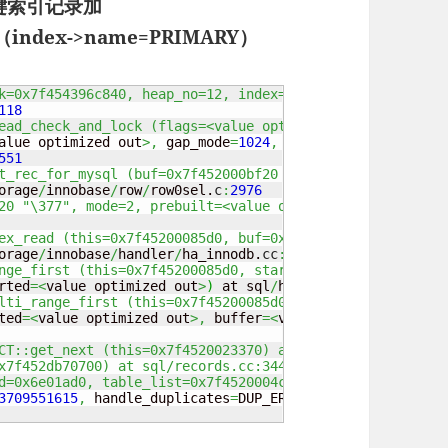
的主键索引记录加
index->name=PRIMARY）
k=0x7f454396c840, heap_no=12, index=0x7f452000d238, thr=
118
ead_check_and_lock (flags=<value optimized out>, block=0
alue optimized out
>,
 gap_mode
=
1024
,
 thr
=
0x7f452000dd68
)
551
t_rec_for_mysql (buf=0x7f452000bf20 "\377", mode=2, preb
orage
/
innobase
/
row
/
row0sel.
c
:
2976
20 "\377", mode=2, prebuilt=<value optimized out>, match
ex_read (this=0x7f45200085d0, buf=0x7f452000bf20 "\377",
orage
/
innobase
/
handler
/
ha_innodb.
cc
:
6477
nge_first (this=0x7f45200085d0, start_key=<value optimiz
rted
=<
value optimized out
>
)
 at sql
/
handler.
cc
:
4527
lti_range_first (this=0x7f45200085d0, found_range_p=0x7f
ted
=<
value optimized out
>,
 buffer
=<
value optimized out
>
)
CT::get_next (this=0x7f4520023370) at sql/opt_range.cc:8
x7f452db70700) at sql/records.cc:344
d=0x6e01ad0, table_list=0x7f4520004cb0, fields=..., valu
3709551615
,
 handle_duplicates
=
DUP_ERROR
,
 ignore
=
false
,
 f