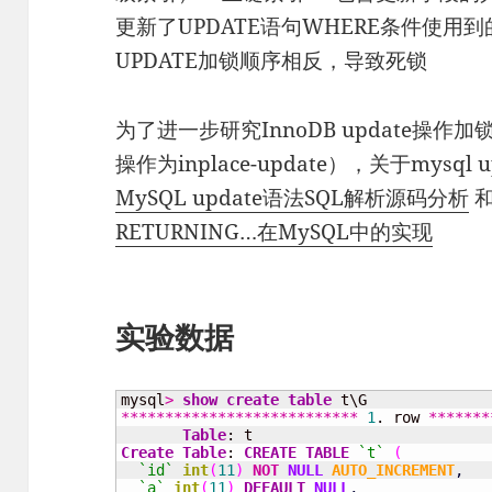
更新了UPDATE语句WHERE条件使用到
UPDATE加锁顺序相反，导致死锁
为了进一步研究InnoDB update操作
操作为inplace-update），关于mysq
MySQL update语法SQL解析源码分析
RETURNING…在MySQL中的实现
实验数据
mysql
>
show
create
table
***************************
1
. row 
*******
Table
Create
Table
: 
CREATE
TABLE
`t`
(
`id`
int
(
11
)
NOT
NULL
AUTO_INCREMENT
,
`a`
int
(
11
)
DEFAULT
NULL
,