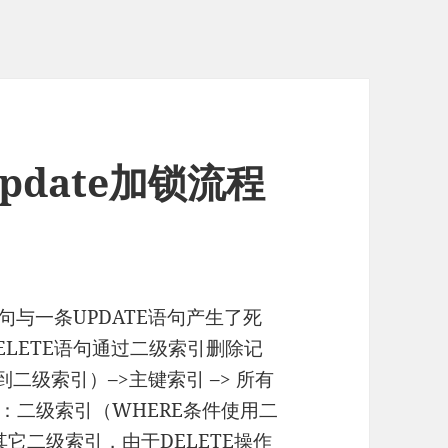
-update加锁流程
句与一条UPDATE语句产生了死
LETE语句通过二级索引删除记
二级索引）–>主键索引 –> 所有
序：二级索引（WHERE条件使用二
其它二级索引，由于DELETE操作