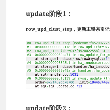
update阶段1：
row_upd_clust_step，更新主键索引
#0  row_upd_clust_step (node=0x7f452002225
#1  0x000000000086217e in row_upd (thr=0x7
#2  row_upd_step (thr=0x7f4520022558) at s
#3  0x000000000084ca71 in row_update_for_m
    at storage
/
innobase
/
row
/
row0mysql.
c
:
14
#4  0x00000000008328b1 in ha_innobase::upd
    at storage
/
innobase
/
handler
/
ha_innodb.
#5  0x000000000068e48a in handler::ha_upda
    at sql
/
handler.
cc
:
5031
#6  0x00000000005f8139 in mysql_update (th
    order
=
0x7f452db70700
,
 limit
=
1844674407
    at sql
/
sql_update.
cc
:
713
update阶段2：